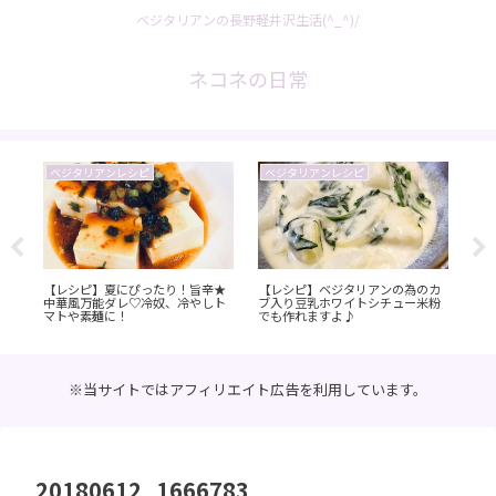
ベジタリアンの長野軽井沢生活(^_^)/
ネコネの日常
ベジタリアンレシピ
ベジタリアンレシピ
お
【レシピ】夏にぴったり！旨辛★
【レシピ】ベジタリアンの為のカ
【
中華風万能ダレ♡冷奴、冷やしト
ブ入り豆乳ホワイトシチュー米粉
ン 
マトや素麺に！
でも作れますよ♪
【
※当サイトではアフィリエイト広告を利用しています。
20180612_1666783