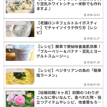
り豆乳ホワイトシチュー米粉でも作れ
ますよ♪
2018.12.01
【老舗ロンネフェルトルイボスティ
ベジタリアンレシピ
ー】でチャイソイラテ作り方【レシ
ピ】
2018.11.27
【レシピ】酵素で便秘改善美肌効果！
BOOK
「ブルーベリー＆バナナ・豆乳とヨー
グルトスムージー」
2018.07.19
【レシピ】ベジタリアンの為の「簡単
ベジタリアンレシピ
塩ラーメン」
2018.07.04
【妊娠初期/４ヶ月】初期のつわりが
ベジタリアンレシピ
こんなに辛いなんて。食べれた物・役
立つアイテムやレシピ、改善策もろも
ろ