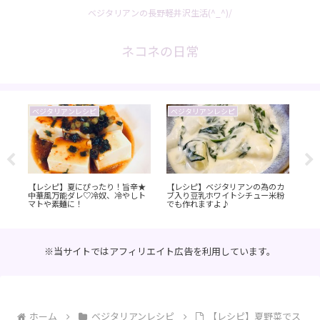
ベジタリアンの長野軽井沢生活(^_^)/
ネコネの日常
ベジタリアンレシピ
デザート
お店紹介
【レシピ】ベジタリアンの為のカ
【善光寺】絶品さっぱりモンブラ
【長野県
ブ入り豆乳ホワイトシチュー米粉
ン 信州里の菓工房 長野仲見世店
ちる』浅
でも作れますよ♪
【長野市】
もやって
※当サイトではアフィリエイト広告を利用しています。
ホーム
ベジタリアンレシピ
【レシピ】夏野菜でス