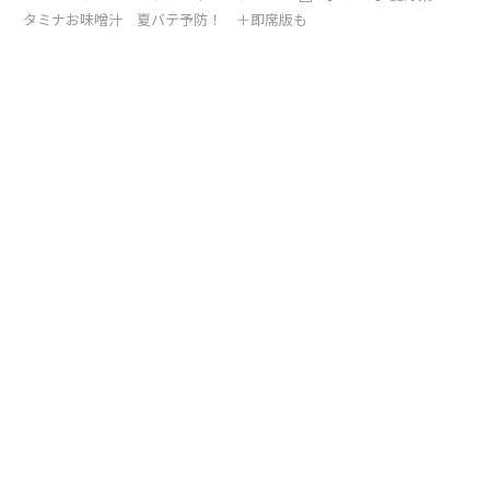
タミナお味噌汁 夏バテ予防！ ＋即席版も