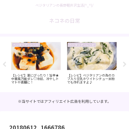
ベジタリアンの長野軽井沢生活(^_^)/
ネコネの日常
ベジタリアンレシピ
ベジタリアンレシピ
お
【レシピ】夏にぴったり！旨辛★
【レシピ】ベジタリアンの為のカ
【
中華風万能ダレ♡冷奴、冷やしト
ブ入り豆乳ホワイトシチュー米粉
ン 
マトや素麺に！
でも作れますよ♪
【
※当サイトではアフィリエイト広告を利用しています。
20180612_1666786