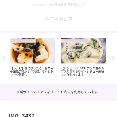
ベジタリアンの長野軽井沢生活(^_^)/
ネコネの日常
ベジタリアンレシピ
ベジタリアンレシピ
お
【レシピ】夏にぴったり！旨辛★
【レシピ】ベジタリアンの為のカ
【
中華風万能ダレ♡冷奴、冷やしト
ブ入り豆乳ホワイトシチュー米粉
ン 
マトや素麺に！
でも作れますよ♪
【
※当サイトではアフィリエイト広告を利用しています。
IMG_3437