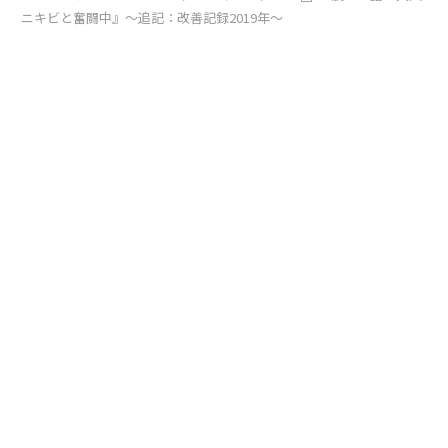
ニキビと奮闘中』～追記：改善記録2019年～