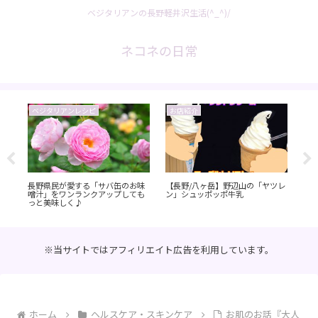
ベジタリアンの長野軽井沢生活(^_^)/
ネコネの日常
ベジタリアンレシピ
お店紹介
お
ちる
長野県民が愛する「サバ缶のお味
【長野/八ヶ岳】野辺山の「ヤツレ
【
季
噌汁」をワンランクアップしても
ン」シュッポッポ牛乳
施
っと美味しく♪
っ
※当サイトではアフィリエイト広告を利用しています。
ホーム
ヘルスケア・スキンケア
お肌のお話『大人