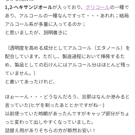
1,2-ヘキサンジオール
が入っており、
グリコール
の一種で
あり、アルコールの一種なんですって・・・あれれ；結局
アルコール系が多量に入ってるのか；
と思いましたが、説明書きに
｛透明度を高める成分としてアルコール（エタノール）を
配合しています。ただし、製造過程において揮発するた
め、製品としての石けんにはアルコール分はほとんど残っ
ていません。｝
と書いてあったけれど、
ほぉーーん・・・どうなんだろう、旦那はなんか滲みると
言っていた(ヒゲを剃ったあととかですがね…)
以前使っていた時期があったんですがキャップ部分がちょ
っと変わって出しやすくなっていました。
詰替え用がありそちらの方が断然お安い！