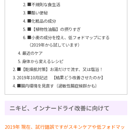
■不規則な食生活
■酷い便秘
■化粧品の成分
■【植物性油脂】の摂りすぎ
■小麦の成分を控え、低フォドマップにする
（2019年から試しています）
最近のケア
身体から変えるレシピ
■【乾燥肌対策】お湯だけで流す、又は塩浴！
2019年10月記述 【結果どう改善させたのか】
■腸内環境を見直す｛過敏性腸症候群かも｝
ニキビ、インナードライ改善に向けて
2019年 現在、試行錯誤ですがスキンケアや低フォドマッ