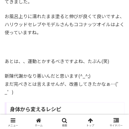
てきました。
お風呂上りに濡れたまま塗ると伸びが良くて良いですよ、
ハリウッドセレブやモデルさんもココナッツオイルはよく
使っていますね。
あとは、、運動とかするべきですよね、たぶん(笑)
新陳代謝かなり悪いんだと思います(^_^;)
まだ完ぺきとは言えませんが、改善してきたかなぁ…(゜
_゜)
身体から変えるレシピ
外側のケアだけではいけないと思い、内側からのケアを重
メニュー
ホーム
検索
トップ
サイドバー