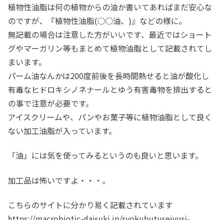
植物性油脂は何の植物からの油か書いてあればまだ安心な
のですが、『植物性油脂(○○油、)』などの様に。
無記載の場合は注意した方がいいです、最近ではショート
グやマーガリン等もまとめて植物油脂として記載されてし
まいます。
パーム油なんかは200度前後を長時間熱せると油が酸化し
有毒なヒドロキシノネナールとゆう有害毒物を排出すると
の事で注意が必要です。
アイスクリームや、パンやお菓子等に植物油脂として良く
ない加工油脂が入っています。
「油」には気を使ってみるというのも良いと思います。
加工品は怖いですよ・・・。
こちらのサイトに分かり易く記載されています
https://macrobiotic-daisuki.jp/syokubutuseiyusi-