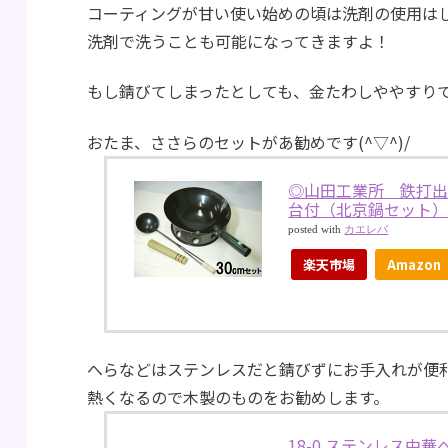
コーティングが甘い使い始めの頃は洗剤の使用は
洗剤で洗うことも可能になってきますよ！
もし錆びてしまったとしても、金たわしややすり
おたま、ささらのセットがあ勧めです(^▽^)/
◎山田工業所 鉄打出片
台付（北京鍋セット）52
posted with
カエレバ
楽天市場
Amazon
へらなどはステンレスだと錆びずにお手入れが便
熱くなるので木製のものをお勧めします。
18-0 ステンレス中華