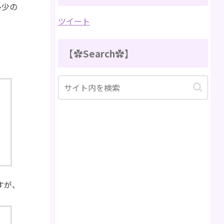
多少の
ツイート
【✿Search✿】
すが、