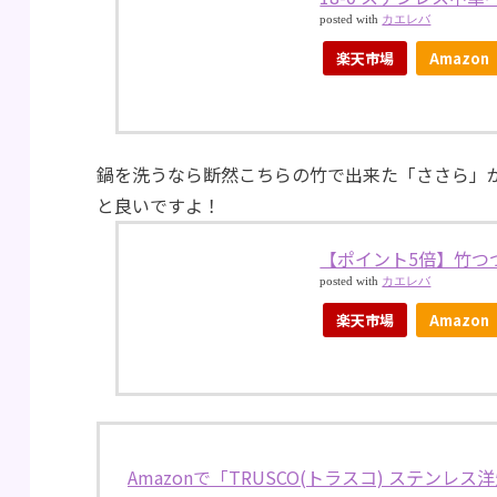
posted with
カエレバ
楽天市場
Amazon
鍋を洗うなら断然こちらの竹で出来た「ささら」が
と良いですよ！
【ポイント5倍】竹つづり
posted with
カエレバ
楽天市場
Amazon
Amazonで「TRUSCO(トラスコ) ステンレス