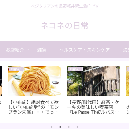
ベジタリアンの長野軽井沢生活(^_^)/
ネコネの日常
お店紹介
雑貨
ヘルスケア・スキンケア
海
お店紹介
お店紹介
の
【小布施】絶対食べて欲
【長野/御代田】紅茶・ケ
しい”小布施堂”の「モン
ーキの美味しい喫茶店
ブラン朱雀」・・でっか
『Le Passe Thē/ルパス
い！
テ』木で出来た優しい雰
囲気の可愛い店内、見晴
らしも絶景！