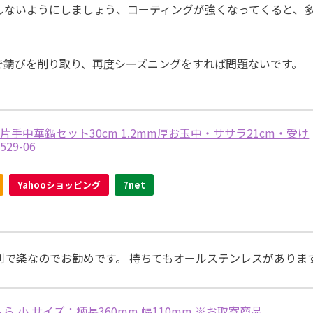
しないようにしましょう、コーティングが強くなってくると、
で錆びを削り取り、再度シーズニングをすれば問題ないです。
手中華鍋セット30cm 1.2mm厚お玉中・ササラ21cm・受け
9-06
Yahooショッピング
7net
利で楽なのでお勧めです。 持ちてもオールステンレスがありま
へら 小 サイズ：柄長360mm 幅110mm ※お取寄商品