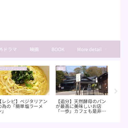
外ドラマ
映画
BOOK
More detail
ベジタリアンレシピ
雑談
お店紹
【レシピ】ベジタリアン
【追分】天然酵母のパン
軽井沢
の為の「簡単塩ラーメ
が最高に美味しいお店
タイン
ン」
「一歩」カフェも是非利
ョコレ
用してね♪【軽井沢】