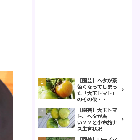
【園芸】ヘタが茶
色くなってしまっ
た「大玉トマト」
のその後・・
【園芸】大玉トマ
ト、ヘタが黒
い？？と小布施ナ
ス生育状況
【園芸】ローズマ