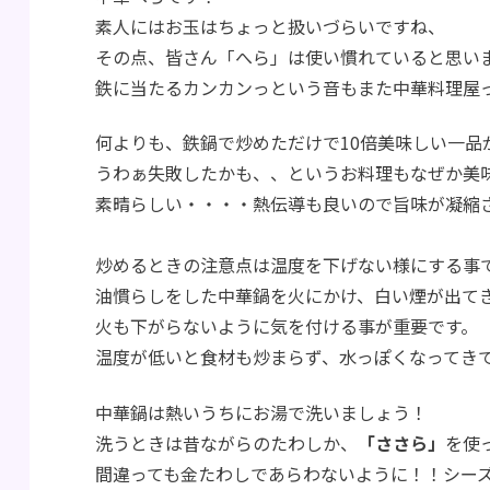
素人にはお玉はちょっと扱いづらいですね、
その点、皆さん「へら」は使い慣れていると思い
鉄に当たるカンカンっという音もまた中華料理屋
何よりも、鉄鍋で炒めただけで10倍美味しい一品が
うわぁ失敗したかも、、というお料理もなぜか美
素晴らしい・・・・熱伝導も良いので旨味が凝縮
炒めるときの注意点は温度を下げない様にする事
油慣らしをした中華鍋を火にかけ、白い煙が出て
火も下がらないように気を付ける事が重要です。
温度が低いと食材も炒まらず、水っぽくなってき
中華鍋は熱いうちにお湯で洗いましょう！
洗うときは昔ながらのたわしか、
「ささら」
を使
間違っても金たわしであらわないように！！シー