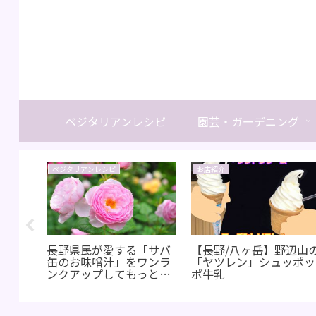
ベジタリアンレシピ
園芸・ガーデニング
ベジタリアンレシピ
お店紹介
ジェラ
長野県民が愛する「サバ
【長野/八ヶ岳】野辺山
間サン
缶のお味噌汁」をワンラ
「ヤツレン」シュッポッ
もやっ
ンクアップしてもっと美
ポ牛乳
ん
味しく♪