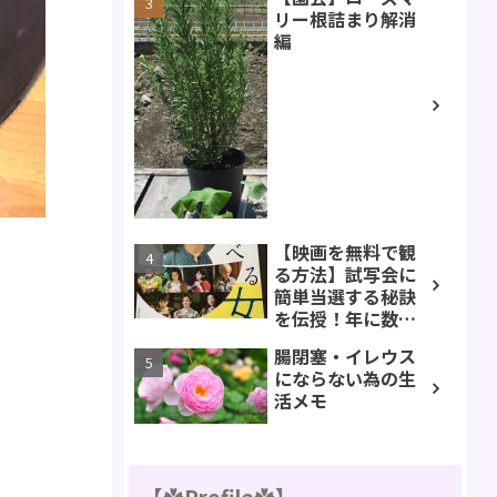
リー根詰まり解消
編
【映画を無料で観
る方法】試写会に
簡単当選する秘訣
を伝授！年に数回
当たります【「食
腸閉塞・イレウス
べる女」レポ】
にならない為の生
活メモ
【✿Profile✿】